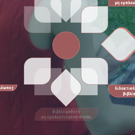
μη εμπλου
βλύωπες
διδακτικά
βιβλία
βιβλία μαθητή
μη εμπλουτισμένα iBooks