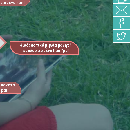
τισμένα html
διαδραστικά βιβλία μαθητή
εμπλουτισμένα html/pdf
 πακέτα
 pdf