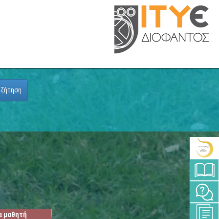
αζήτηση
α μαθητή